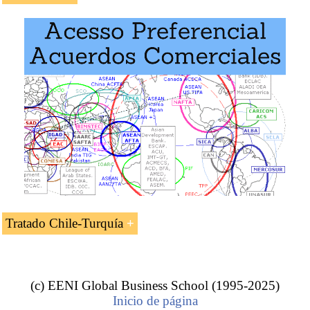
La asignatura «
Tratado de Libre Comercio Turquía-
Chile
» se estudia en los siguientes programas de EENI
Global Business School:
Maestría en Negocios Internacionales
.
Ejemplo: Tratado Turquía-Chile
Tratado Chile-Turquía
El tratado de libre comercio entre Chile y Turquía entró
en vigor en marzo de 2011.
(c) EENI Global Business School (1995-2025)
El objetivo del tratado de libre comercio entre Chile y
Inicio de página