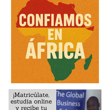
Situación actual de las infraestructuras africanas
ferroviarias: retos y oportunidades
La necesidad del transporte ferroviario en África
Visión general de los ferrocarriles africanos
Análisis de los sistemas ferroviarios en Botsuana,
Camerún, Kenia, Madagascar, Marruecos, Senegal,
Tanzania y Zambia
Situación actual del mercado de los ferrocarriles en
África
Modelos de negocio de ferrocarriles en África
Proyectos para nuevos ferrocarriles africanos
Transporte ferroviario en África: