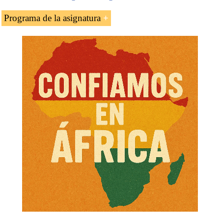
Programa de la asignatura
Esta asignatura está compuesta por dos partes:
1- Infraestructuras en África.
Programa de Desarrollo de las Infraestructuras de
África
Consorcio de Infraestructuras para África
Tendencias en las inversiones en infraestructuras
africanas
Análisis de las infraestructuras en África
Infraestructuras y crecimiento económico en África
Infraestructuras y reducción de la pobreza
Marco institucional para las infraestructuras
Urbanización y distribución de servicios