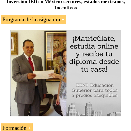
Inversión IED en México: sectores, estados mexicanos,
Incentivos
Programa de la asignatura
Marco general para la inversión extranjera directa
en México
Visión general de la inversión extranjera directa en
México
Cambios y tendencias de la inversión extranjera
directa en México
Inversión por sectores, estados mexicanos y país
de origen
Incentivos a la inversión extranjera en México
Acuerdos mexicanos para la
promoción
y la
Protección Recíproca de Inversiones
Formación