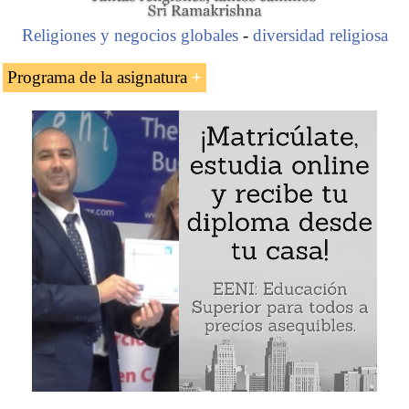
Religiones y negocios globales
-
diversidad religiosa
Programa de la asignatura
El empresario marroquí musulmán Miloud Chaabi
Grupo empresarial Ynna Holding (hoteles,
supermercados). La prohibición del alcohol en sus
hoteles
Fundación Miloud Chaabi
Miloud Chaabi (Marruecos)