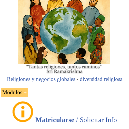
Religiones y negocios globales
-
diversidad religiosa
Módulos
El
Curso
(Programa de Especialización) «
Islam, Ética y
Negocios
» impartido por
EENI Global Business School
se compone de cinco módulos:
Matricularse
/ Solicitar Info