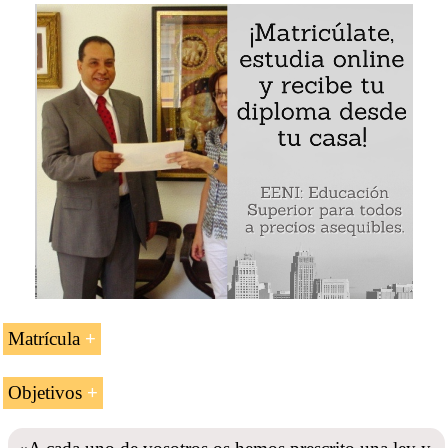
Introducción al Islam (2 ECTS)
Islam y negocios (3 ECTS)
Principales organizaciones económicas
relacionadas con los países musulmanes (5 ECTS)
Espacios económicos islámicos (4 ECTS)
Fondos árabes para el desarrollo (1 ECTS)
Descargar el programa del curso: «Islam, Ética y
Negocios» (
PDF).
Instituciones islámicas
(PDF)
Espacio Económico Islámico
(PDF)
Fondos árabes para el desarrollo
(PDF)
Matrícula
Créditos: 15
Objetivos
Duración: 15
semanas
Conocer los pilares del islam