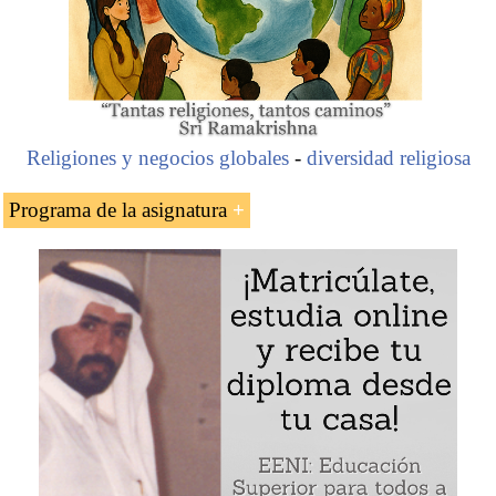
Religiones y negocios globales
-
diversidad religiosa
Programa de la asignatura
La mujer árabe y los negocios
Las mujeres árabes más poderosas
Empresarias y ejecutivas árabes
La Premio Nobel yemení
Tawakkol Karman
y la
cineasta saudí
Haifa Al Mansour
«Mujer árabe y negocios»