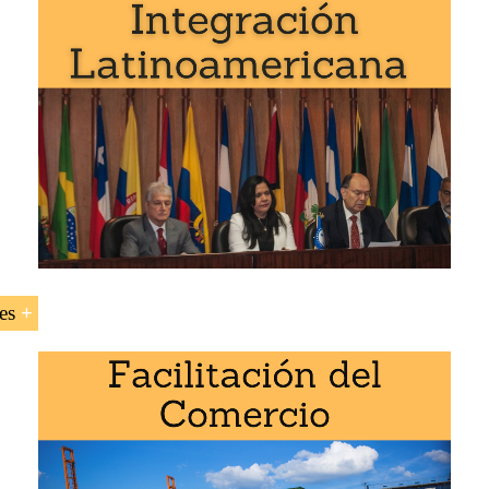
adas a Paraguay
.
Paraguay
Paraguai
Paraguay
.
a asignatura «Negocios en Paraguay»: 1
es