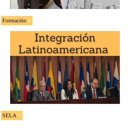
Formación
La asignatura «
Sistema Económico Latinoamericano y
del Caribe (SELA)
» se estudia en los siguientes
programas de EENI Global Business School:
Maestría en Negocios Internacionales
,
Comercio Exterior
.
SELA