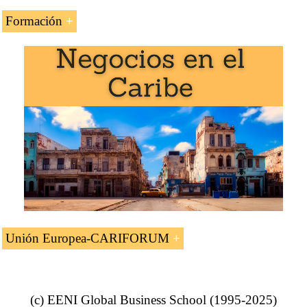
Formación
La asignatura «
Tratado de Libre Comercio e
Integración Económica UE-Estados del
CARIFORUM
» se estudia en los siguientes programas
de EENI Global Business School:
Maestría en Negocios Internacionales
,
Comercio Exterior
.
Unión Europea-CARIFORUM
Tratado Unión Europea-Estados del
CARIFORUM
(c) EENI Global Business School (1995-2025)