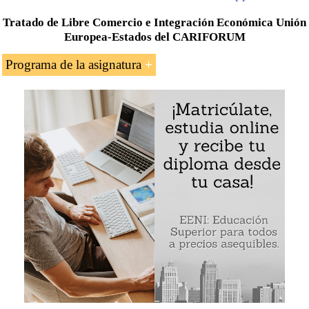
Tratado de Libre Comercio e Integración Económica Unión
Europea-Estados del CARIFORUM
Programa de la asignatura
Introducción al Tratado de Libre Comercio e
Integración Económica
CARIFORUM
-
Unión
Europea
Beneficios para las empresas europeas
Comercio exterior Unión Europea-Países del
Caribe
Importancia del Tratado de Libre Comercio e
Integración Económica UE-Estados del
CARIFORUM
Organización de Estados del Caribe Oriental
(OECS)