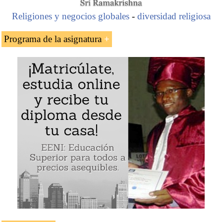
Religiones y negocios globales
-
diversidad religiosa
Programa de la asignatura
El historiador senegalés musulmán Cheikh Anta
Diop
Las relaciones entre la civilización egipcíaca y el
África negra
El concepto del Renacimiento de África de Cheikh
Anta Diop
Ejemplo:
Cheikh Anta Diop (historiador africano)