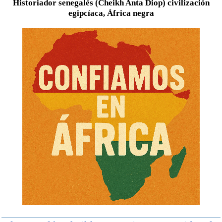
Historiador senegalés (Cheikh Anta Diop) civilización
egipcíaca, África negra