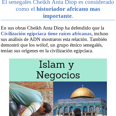
El senegalés Cheikh Anta Diop es considerado
como el
historiador africano mas
importante
.
En sus obras Cheikh Anta Diop ha defendido que la
Civilización egipcíaca tiene raíces africanas
, incluso
sus análisis de ADN mostraron esta relación. También
demostró que los wólof, un grupo étnico senegalés,
tenían sus orígenes en la civilización egipcíaca.