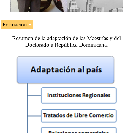
Formación
Adaptación para los estudiantes dominicanos de los
Resumen de la adaptación de las Maestrías y del
programas superiores online impartidos por EENI Global
Doctorado a República Dominicana.
Business School:
Maestría en Negocios Internacionales
,
Comercio Exterior
,
Transporte Internacional
,
Negocios en África
.