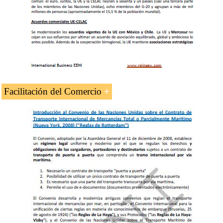
Banco Interamericano de Desarrollo
Foro América Latina-Asia
Organización de los Estados Americanos
CELAC
Cumbre UE-CELAC
Facilitación del Comercio
Organizaciones globales.
Naciones Unidas
Comisión Derecho Mercantil Internacional
(CNUDMI)
Conferencia sobre Comercio y Desarrollo
(CNUCED)
Banco Mundial
Fondo Monetario internacional (FMI)