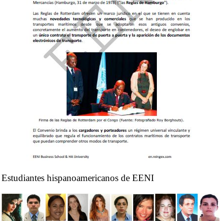
Transporte, Logística y
facilitación del comercio
.
Organización Mundial del Comercio (OMC)
Acuerdo General sobre el Comercio de
servicios (AGCS)
Acuerdo Obstáculos Técnicos al Comercio
Acuerdo Medidas Sanitarias
Acuerdo Inspección Previa a la Expedición
Acuerdo Facilitación del Comercio
Acuerdo Salvaguardias
Organización Mundial de Aduanas (OMA)
Estudiantes hispanoamericanos de EENI
Convenio de Kyoto
Acuerdo sobre Transporte Internacional Terrestre
(ATIT ALADI)