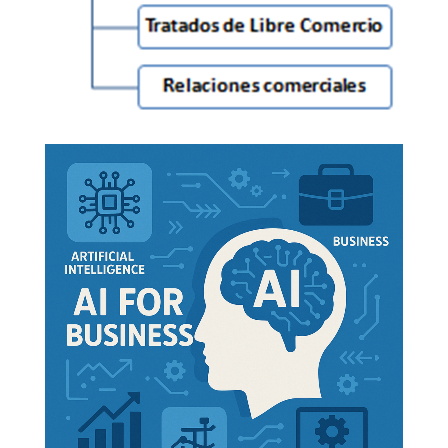
Doctorados: Comercio Mundial
,
Logística Global
,
Negocios Africanos
,
Ética, Religiones y Negocios