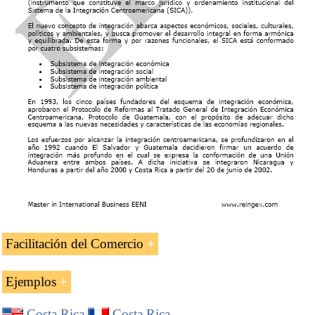
Organización de los Estados Americanos (OEA)
Alianza del Pacífico
(candidata)
Asociación Latinoamericana Integración (ALADI)
(Observador)..
Facilitación del Comercio
Ejemplos
Ejemplo:
Costa Rica
Costa Rica
.