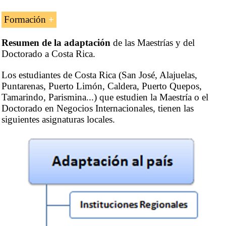
Formación
Resumen de la adaptación
Adaptación para los estudiantes costarricenses de los
de las Maestrías y del
Doctorado a Costa Rica.
programas superiores impartidos por EENI Global
Business School:
Los estudiantes de Costa Rica (San José, Alajuelas,
Puntarenas, Puerto Limón, Caldera, Puerto Quepos,
Maestría en Negocios Internacionales
,
Comercio Exterior
,
Tamarindo, Parismina...) que estudien la Maestría o el
Transporte Internacional
,
Negocios en África
.
Doctorado en Negocios Internacionales, tienen las
siguientes asignaturas locales.