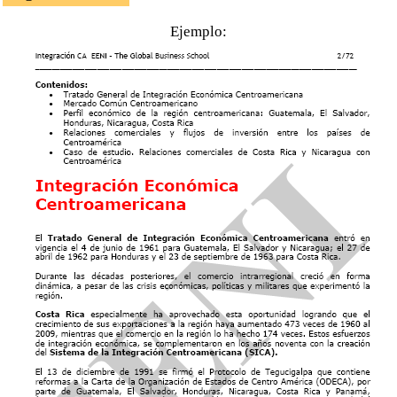
Estados Unidos
Ejemplo:
Organizaciones comerciales y económicas americanas de
Costa Rica-Panamá
Costa Rica.
Tratado República Dominicana-Centroamérica
(Costa Rica, El Salvador, Guatemala, Honduras,
Sistema Económico Latinoamericano y del Caribe
Nicaragua)
(SELA)
Costa Rica-Chile
Asociación Estados del Caribe (AEC)
Tratado México-Centroamérica (Costa Rica, El
Proyecto Mesoamérica
Salvador, Guatemala, Honduras, Nicaragua)
Foro América (Costa Rica) Asia
Unión Europea
Banco Interamericano de Desarrollo
Unión Europea-Costa Rica
(Acuerdo de
Comunidad de Estados Latinoamericanos y
Asociación Unión Europea-América
Caribeños (CELAC)
Central)
Cumbre UE-Comunidad de Estados
SGP
Latinoamericanos y Caribeños (CELAC)
Comisión Económica para América Latina
Ejemplo:
(CEPAL)