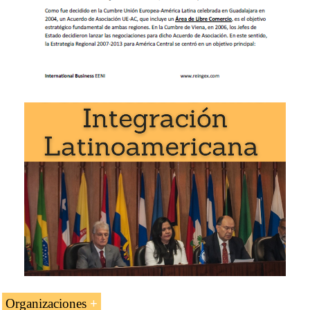
Comercio (AELC)
Tratado Chile-Costa Rica
Tratado Costa Rica-Colombia
Tratado Costa Rica-Perú
Tratado Panamá-Costa Rica
Tratado Costa Rica-Singapur
Tratado Corea del Sur-América Central (Costa
Rica, El Salvador, Honduras,
Nicaragua
, Panamá)
Tratado Reino Unido-América Central
Tratados de Centroamérica.
Sistema Integración Centroamericana (SICA)
Mercado Común Centroamericano
-
Integrado en SICA -
Organizaciones
Tratado República Dominicana-Centroamérica-