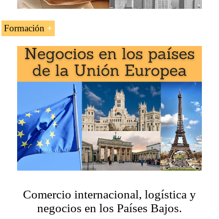
Desarrollar un plan de negocios para el mercado
holandés
Formación
La asignatura «
Comercio exterior, logística y negocios
en los Países Bajos
» se estudia en los siguientes
programas de EENI Global Business School:
Maestría en Negocios Internacionales
,
Comercio Exterior
.
Comercio internacional, logística y
negocios en los Países Bajos.