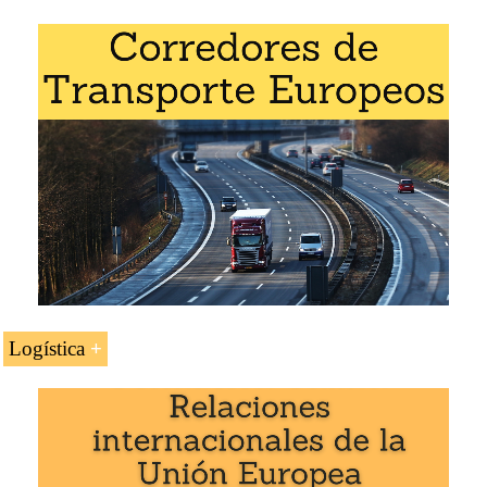
Idiomas:
+
Netherlands
Pays-Bas
Países Baixos
.
Créditos de la asignatura «Negocios en los Países
Bajos»: 1
Logística
Transporte y logística en los Países Bajos.
Red Principal de Corredores logísticos Europeos
Corredor Mar del Norte-Báltico (Finlandia,